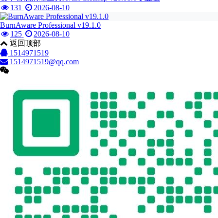
131
2026-08-10
BurnAware Professional v19.1.0
125
2026-08-10
返回顶部
1514971519
1514971519@qq.com