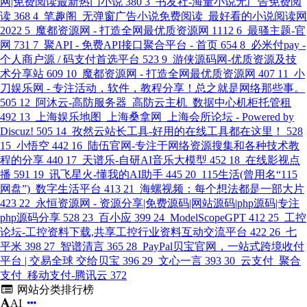
网|免费阅读最新热门小说
380
3
书友社-海量小说无广告免费阅
读
368
4
笔趣阁_无弹窗广告小说免费阅读_最好看的小说阅读网
2022
5
魔都资源网 - 打造全网最优质资源网
1112
6
最骚主题-官
网
731
7
聚API - 免费API接口聚合平台 - 首页
654
8
必米付pay -
个人商户源 / 码支付首选平台
523
9
游侠源码网-优质资源及技
术分享站
609
10
魔都资源网 - 打造全网最优质资源网
407
11
小
刀娱乐网 - 专注活动，软件，教程分享！总之就是网络那些事。
505
12
阿沐云-高防服务器_高防云主机_数据中心机柜托管租
492
13
上海娱乐地图_上海桑拿网_上海会所论坛 - Powered by
Discuz!
505
14
孜然云站长工具-好用的在线工具都在这里！
528
15
小悟空
442
16
陆伍官网-专注于网络资源搜集和各种技术教
程的分享
440
17
天谱乐-自研AI音乐大模型
452
18
在线影视点
播
591
19
讯飞星火-懂我的AI助手
445
20
115生活(曾用名“115
网盘”)_数字生活平台
413
21
海螺视频：每个想法都是一部大片
423
22
永恒资源网 - 资源分享|免费源码|网站源码|php源码|专注
php源码分享
528
23
百小应
399
24
ModelScopeGPT
412
25
工控
论坛-工控资料下载,共享工控行业资料互动交流平台
422
26
七
平米
398
27
智谱清言
365
28
PayPal贝宝官网，一站式跨境收付
平台 | 交易全球 交给贝宝
396
29
文心一言
393
30
云支付_聚合
支付_移动支付-腾讯云
372
网站分类排行榜
AI