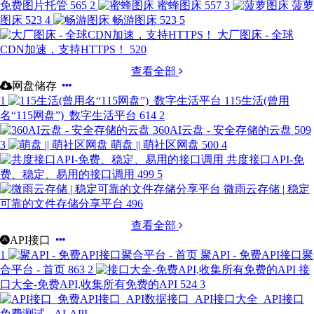
免费图片托管
565
2
蜜蜂图床
557
3
菠萝
图床
523
4
畅游图床
523
5
大厂图床 - 全球
CDN加速，支持HTTPS！
520
查看全部
网盘储存
1
115生活(曾用
名“115网盘”)_数字生活平台
614
2
360AI云盘 - 安全存储的云盘
509
3
萌盘 || 萌社区网盘
500
4
共度接口API-免
费、稳定、易用的接口调用
499
5
微雨云存储 | 稳定
可靠的文件存储分享平台
496
查看全部
API接口
1
聚API - 免费API接口聚
合平台 - 首页
863
2
接
口大全-免费API,收集所有免费的API
524
3