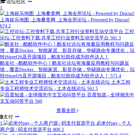
论坛社区
1
上海娱乐地图_上海桑拿网_上海会所论坛 - Powered by Discuz!
674
2
工控
论坛-工控资料下载,共享工控行业资料互动交流平台
581
3
酷友社 - 酷酷软件中心！酷友社论坛有海量应用教程与问题反
馈，覆盖Docker、智能家居、影音存储，华硕路由专属优化，玩
转iStoreOS及开源项目，酷友社助你成为软件达人！
571
4
土木工程
专业工程师技术交流论坛 - 土木在线论坛
561
5
百度知道 - 全球领先中
文互动问答平台
560
查看全部
支付
1
必米付pay - 个人
商户源 / 码支付首选平台
800
2