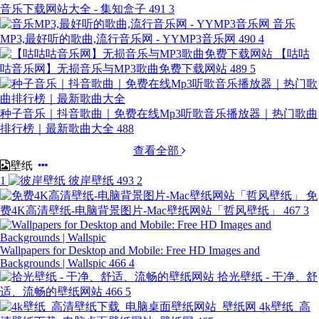
音乐下载网站大全 - 集知盒子
491
3
音乐
MP3,最好听的歌曲,流行音乐网 - YYMP3音乐网
490
4
【咕咕
咕音乐网】无损音乐与MP3歌曲免费下载网站
489
5
种子音乐｜抖音歌曲｜免费在线Mp3听歌音乐播放器｜热门歌曲
排行榜｜最新歌曲大全
488
查看全部
壁纸
1
彼岸壁纸
493
2
免
费4K高清壁纸-电脑背景图片-Mac壁纸网站「哲风壁纸」
467
3
Wallpapers for Desktop and Mobile: Free HD Images and
Backgrounds | Wallspic
466
4
拾光壁纸 - 干净、舒
适、流畅的壁纸网站
466
5
4k壁纸_高