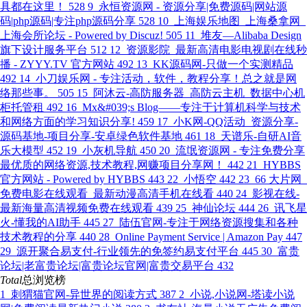
具都在这里！
528
9
永恒资源网 - 资源分享|免费源码|网站源
码|php源码|专注php源码分享
528
10
上海娱乐地图_上海桑拿网_
上海会所论坛 - Powered by Discuz!
505
11
堆友—Alibaba Design
旗下设计服务平台
512
12
资源影院_最新高清电影电视剧在线秒
播 - ZYYY.TV 官方网站
492
13
KK源码网-只做一个实测精品
492
14
小刀娱乐网 - 专注活动，软件，教程分享！总之就是网
络那些事。
505
15
阿沐云-高防服务器_高防云主机_数据中心机
柜托管租
492
16
Mx&#039;s Blog——专注于计算机科学与技术
和网络方面的学习知识分享!
459
17
小K网-QQ活动_资源分享-
源码基地-项目分享-安卓绿色软件基地
461
18
天谱乐-自研AI音
乐大模型
452
19
小灰机导航
450
20
流氓资源网 - 专注免费分享
最优质的网络资源,技术教程,网赚项目分享网！
442
21
HYBBS
官方网站 - Powered by HYBBS
443
22
小悟空
442
23
66 大片网_
免费电影在线观看_最新动漫高清手机在线看
440
24
影视在线-
最新海量高清视频免费在线观看
439
25
神仙论坛
444
26
讯飞星
火-懂我的AI助手
445
27
陆伍官网-专注于网络资源搜集和各种
技术教程的分享
440
28
Online Payment Service | Amazon Pay
447
29
源开聚合易支付-行业领先的免签约易支付平台
445
30
富贵
论坛|老富贵论坛|富贵论坛官网|富贵交易平台
432
Total
总浏览榜
1
刺猬猫官网-异世界的阅读方式
387
2
小说,小说网-塔读小说