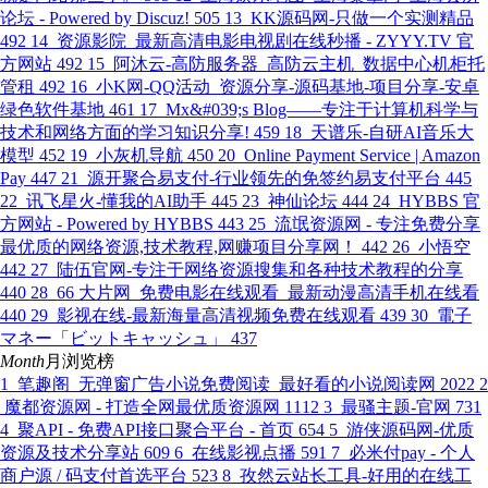
论坛 - Powered by Discuz!
505
13
KK源码网-只做一个实测精品
492
14
资源影院_最新高清电影电视剧在线秒播 - ZYYY.TV 官
方网站
492
15
阿沐云-高防服务器_高防云主机_数据中心机柜托
管租
492
16
小K网-QQ活动_资源分享-源码基地-项目分享-安卓
绿色软件基地
461
17
Mx&#039;s Blog——专注于计算机科学与
技术和网络方面的学习知识分享!
459
18
天谱乐-自研AI音乐大
模型
452
19
小灰机导航
450
20
Online Payment Service | Amazon
Pay
447
21
源开聚合易支付-行业领先的免签约易支付平台
445
22
讯飞星火-懂我的AI助手
445
23
神仙论坛
444
24
HYBBS 官
方网站 - Powered by HYBBS
443
25
流氓资源网 - 专注免费分享
最优质的网络资源,技术教程,网赚项目分享网！
442
26
小悟空
442
27
陆伍官网-专注于网络资源搜集和各种技术教程的分享
440
28
66 大片网_免费电影在线观看_最新动漫高清手机在线看
440
29
影视在线-最新海量高清视频免费在线观看
439
30
電子
マネー「ビットキャッシュ」
437
Month
月浏览榜
1
笔趣阁_无弹窗广告小说免费阅读_最好看的小说阅读网
2022
2
魔都资源网 - 打造全网最优质资源网
1112
3
最骚主题-官网
731
4
聚API - 免费API接口聚合平台 - 首页
654
5
游侠源码网-优质
资源及技术分享站
609
6
在线影视点播
591
7
必米付pay - 个人
商户源 / 码支付首选平台
523
8
孜然云站长工具-好用的在线工