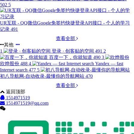
502
5
UR互联 - QQ微信Google免签约快捷登录API接口 - 个人的学习
记录
491
查看全部
其他
1
登录 · 创客贴的空间
491
2
百度一下，你就知道
490
3
欣烨股份
488
4
Yandex — fast
Internet search
477
5
初八导航网-自动收录-最懂你的导航网站
470
查看全部
返回顶部
1514971519
1514971519@qq.com