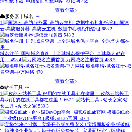
清壁纸下载_电脑桌面壁纸网站_壁纸网
465
查看全部
服务器｜域名
1
阿沐
云-高防服务器_高防云主机_数据中心机柜托管租
688
2
游侠云服务器
548
3
域名注册_国别域名查询_上全球域名保护平台_全球华人都在
用！
498
4
万网域名注册首页
488
5
域名申请-域名注册-域
名查询-中万网络
470
查看全部
站长工具
1
孜然云站长工
具-好用的在线工具都在这里！
667
2
站
长工具 - 站长之家
530
3
极狐GitLab
- 企业级DevOps平台 | 极狐GitLab官网
507
4
宝塔纯净企业版 - 宝塔开心版免费安装 | 宝塔面板企业版破解