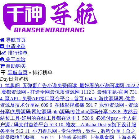
导航首页
申请收录
排行榜单
关于本站
自助购买
导航首页
»
排行榜单
Day
日浏览榜
1
笔趣阁_无弹窗广告小说免费阅读_最好看的小说阅读网
2022
2
魔都资源网 - 打造全网最优质资源网
1112
3
最骚主题-官网
731
4
聚API - 免费API接口聚合平台 - 首页
654
5
游侠源码网-优质
资源及技术分享站
609
6
在线影视点播
591
7
永恒资源网 - 资源
分享|免费源码|网站源码|php源码|专注php源码分享
528
8
孜然云
站长工具-好用的在线工具都在这里！
528
9
必米付pay - 个人商
户源 / 码支付首选平台
523
10
堆友—Alibaba Design旗下设计服
务平台
512
11
小刀娱乐网 - 专注活动，软件，教程分享！总之
就是网络那些事。
505
12
上海娱乐地图_上海桑拿网_上海会所