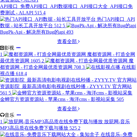
API接口_免费API接口_API数据接口_API接口大全_API接口免
费测试 - ALAPI
515
4
热门API接口_API
数据 - 站长工具开放平台
512
5
BugPk-Api - 解决所有Bug的api
493
查看全部
影视
1
魔都资源网 - 打造全网
最优质资源网
1605
2
魔
都资源网 - 打造全网最优质资源网
708
3
在线影
视点播
618
4
资源影院_最新高清电影电视剧在线秒播 - ZYYY.TV 官方网站
561
5
金蝉官方资源资源站 - 苹果cms - 海洋cms - 影视站采集
505
查看全部
音乐
1
放屁网-音乐
MP3高品质在线免费下载与播放
525
2
在线音乐–免费