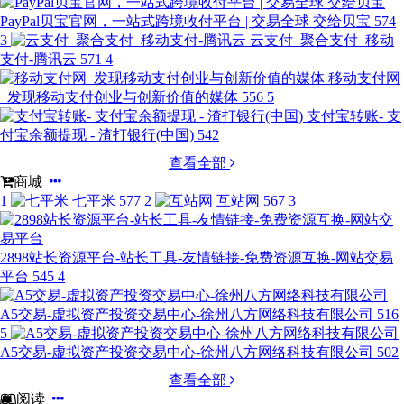
PayPal贝宝官网，一站式跨境收付平台 | 交易全球 交给贝宝
574
3
云支付_聚合支付_移动
支付-腾讯云
571
4
移动支付网
_发现移动支付创业与创新价值的媒体
556
5
支付宝转账- 支
付宝余额提现 - 渣打银行(中国)
542
查看全部
商城
1
七平米
577
2
互站网
567
3
2898站长资源平台-站长工具-友情链接-免费资源互换-网站交易
平台
545
4
A5交易-虚拟资产投资交易中心-徐州八方网络科技有限公司
516
5
A5交易-虚拟资产投资交易中心-徐州八方网络科技有限公司
502
查看全部
阅读