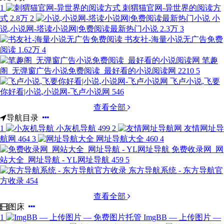
1
刺猬猫官网-异世界的阅读方
式
2.8万
2
小
说,小说网-塔读小说网|免费阅读最新热门小说
2.3万
3
书友社-海量小说无广告免费
阅读
1.62万
4
笔趣
阁_无弹窗广告小说免费阅读_最好看的小说阅读网
2210
5
飞卢小说,飞要
你好看|小说,小说网-飞卢小说网
546
查看全部
导航目录
1
小灰机导航
499
2
友情网址导
航网
464
3
网址导航大全
460
4
免费收录网_网
站大全_网址导航 - YL网址导航
459
5
东方导航系统 - 东方导航官
方收录
454
查看全部
图床
1
ImgBB — 上传图片 —