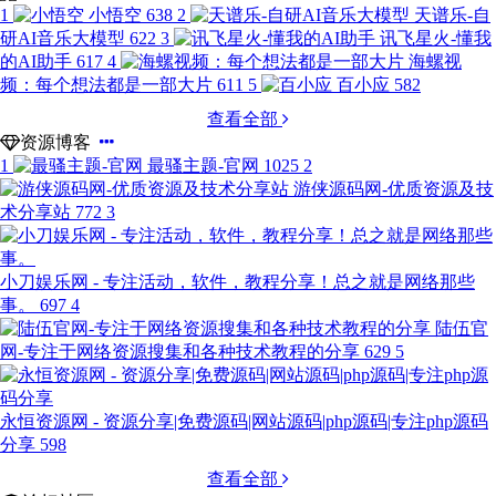
1
小悟空
638
2
天谱乐-自
研AI音乐大模型
622
3
讯飞星火-懂我
的AI助手
617
4
海螺视
频：每个想法都是一部大片
611
5
百小应
582
查看全部
资源博客
1
最骚主题-官网
1025
2
游侠源码网-优质资源及技
术分享站
772
3
小刀娱乐网 - 专注活动，软件，教程分享！总之就是网络那些
事。
697
4
陆伍官
网-专注于网络资源搜集和各种技术教程的分享
629
5
永恒资源网 - 资源分享|免费源码|网站源码|php源码|专注php源码
分享
598
查看全部