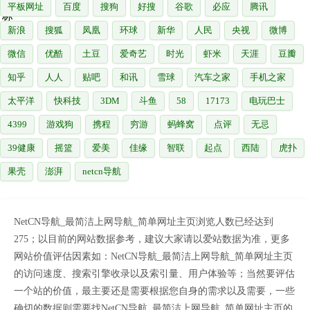
平板网址
百度
搜狗
好搜
谷歌
必应
腾讯
新浪
搜狐
凤凰
环球
新华
人民
央视
微博
微信
优酷
土豆
爱奇艺
时光
虾米
天涯
豆瓣
知乎
人人
贴吧
和讯
雪球
汽车之家
手机之家
太平洋
快科技
3DM
斗鱼
58
17173
电玩巴士
4399
游戏狗
携程
穷游
蚂蜂窝
点评
无忌
39健康
摇篮
爱美
佳缘
智联
起点
西陆
虎扑
果壳
澎湃
netcn导航
NetCN导航_最简洁上网导航_简单网址主页浏览人数已经达到
275；以目前的网站数据参考，建议大家请以爱站数据为准，更多
网站价值评估因素如：NetCN导航_最简洁上网导航_简单网址主页
的访问速度、搜索引擎收录以及索引量、用户体验等；当然要评估
一个站的价值，最主要还是需要根据您自身的需求以及需要，一些
确切的数据则需要找NetCN导航_最简洁上网导航_简单网址主页的