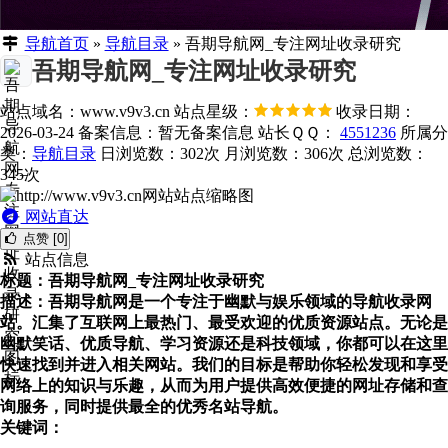
导航首页
»
导航目录
»
吾期导航网_专注网址收录研究
吾期导航网_专注网址收录研究
站点域名：www.v9v3.cn
站点星级：
收录日期：
2026-03-24
备案信息：
暂无备案信息
站长ＱＱ：
4551236
所属分
类：
导航目录
日浏览数：302次
月浏览数：306次
总浏览数：
345次
网站直达
点赞 [0]
站点信息
标题：吾期导航网_专注网址收录研究
描述：吾期导航网是一个专注于幽默与娱乐领域的导航收录网
站。汇集了互联网上最热门、最受欢迎的优质资源站点。无论是
幽默笑话、优质导航、学习资源还是科技领域，你都可以在这里
快速找到并进入相关网站。我们的目标是帮助你轻松发现和享受
网络上的知识与乐趣，从而为用户提供高效便捷的网址存储和查
询服务，同时提供最全的优秀名站导航。
关键词：