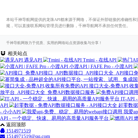
本站千神导航网提供的龙珠API都来源于网络，不保证外部链接的准确性和完
规，可以直接联系网站管理员进行删除，千神导航网不承担任何责任。
千神导航网致力于优质、实用的网络站点资源收集与分享！
相关站点
遇见API
Tmini - 在线API
小渡API | FAFE Pro - 小渡API
接口大全-免费API,收
放平台_API接口大全_免费API数据接口服务
IT-A
API
起零数据 
- 小小API
我爱a
API - 一个稳定、快速、易用的高质量API服务平台
燃
返回顶部
1514971519
1514971519@qq.com