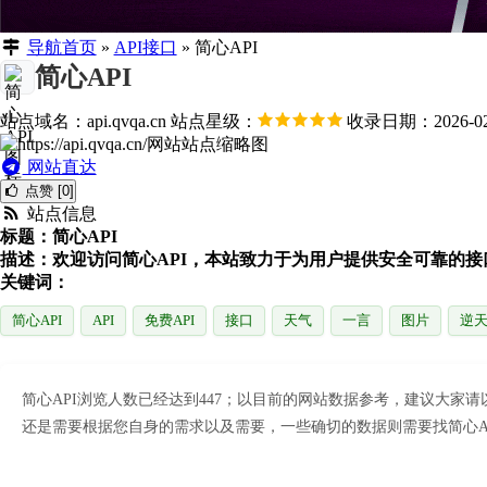
导航首页
»
API接口
»
简心API
简心API
站点域名：api.qvqa.cn
站点星级：
收录日期：2026-02
网站直达
点赞 [0]
站点信息
标题：简心API
描述：欢迎访问简心API，本站致力于为用户提供安全可靠的接
关键词：
简心API
API
免费API
接口
天气
一言
图片
逆天
简心API浏览人数已经达到447；以目前的网站数据参考，建议大
还是需要根据您自身的需求以及需要，一些确切的数据则需要找简心AP