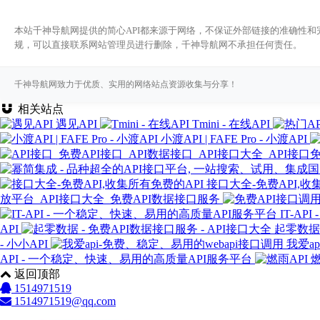
本站千神导航网提供的简心API都来源于网络，不保证外部链接的准确性和完
规，可以直接联系网站管理员进行删除，千神导航网不承担任何责任。
千神导航网致力于优质、实用的网络站点资源收集与分享！
相关站点
遇见API
Tmini - 在线API
小渡API | FAFE Pro - 小渡API
接口大全-免费API,收
放平台_API接口大全_免费API数据接口服务
IT-A
API
起零数据 
- 小小API
我爱a
API - 一个稳定、快速、易用的高质量API服务平台
燃
返回顶部
1514971519
1514971519@qq.com