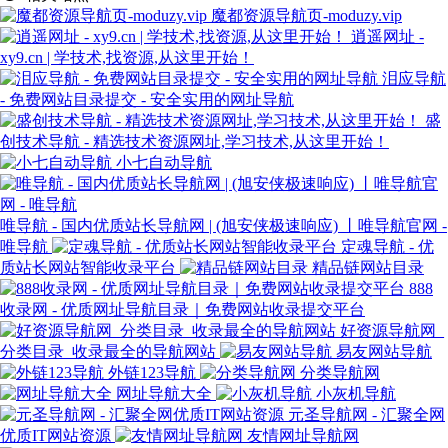
魔都资源导航页-moduzy.vip
逍遥网址 -
xy9.cn | 学技术,找资源,从这里开始！
泪应导航
- 免费网站目录提交 - 安全实用的网址导航
盛
创技术导航 - 精选技术资源网址,学习技术,从这里开始！
小七自动导航
唯导航 - 国内优质站长导航网 | (旭安侠极速响应) 丨唯导航官网 -
唯导航
定魂导航 - 优
质站长网站智能收录平台
精品链网站目录
888
收录网 - 优质网址导航目录｜免费网站收录提交平台
好资源导航网_
分类目录_收录最全的导航网站
易友网站导航
外链123导航
分类导航网
网址导航大全
小灰机导航
元圣导航网 - 汇聚全网
优质IT网站资源
友情网址导航网