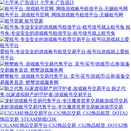
七平米-广告设计
租号平台_游戏租号官网_网络游戏账号租借平台-天赐租号网
租号管家
租
号兔-专业安全的游戏账号租借平台-租号借号就上租号兔
爱租号-专业安全的游戏账号租赁交易平台-租号玩游戏就上爱租
号平台
螃蟹账号_游戏账号交易代售平台_卖号|买号|游戏币|点券|装备交
易服务首选_螃蟹游戏服务网
盼之代
售-玩家虚拟财产的守护者-游戏账号交易平台
龙虾游戏账号交易代售平台-专注魔兽世界交易账游戏币交易
C5GAME饰品交易平台-CS2饰品交易_CS2饰品租赁_DOTA2饰