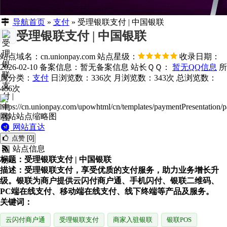
导航首页
»
支付
»
受理银联支付 | 中国银联
受理银联支付 | 中国银联
站点域名：cn.unionpay.com
站点星级：
收录日期：
2026-02-10
备案信息：
暂无备案信息
站长ＱＱ：
暂无QQ信息
所
属分类：
支付
日浏览数：336次
月浏览数：343次
总浏览数：
486次
网站直达
点赞 [0]
站点信息
标题：受理银联支付 | 中国银联
描述：受理银联支付，享受优质的支付服务，助力业务增长升
级。银联为商户提供云闪付商户通、手机闪付、银联二维码、
PC端在线支付、移动端在线支付、线下终端等产品及服务。
关键词：
云闪付商户通
受理银联支付
商家入驻银联
银联POS