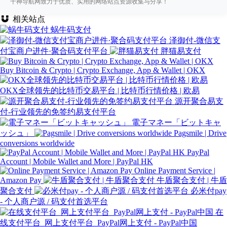
千神导航网致力于优质、实用的网络站点资源收集与分享！
相关站点
蜗牛码支付
泽御付-微信支
付宝商户进件·聚合码支付平台
胖猫易支付
Buy Bitcoin & Crypto | Crypto Exchange, App & Wallet | OKX
OKX全球领先的比特币交易平台 | 比特币行情价格 | 欧易
源开聚合易支
付-行业领先的免签约易支付平台
電子マネー「ビットキャ
ッシュ」
Pagsmile | Drive
conversions worldwide
PayPal
Account | Mobile Wallet and More | PayPal HK
Online Payment Service |
Amazon Pay
牛盾聚合支付 | 牛盾
聚合支付
必米付pay
- 个人商户源 / 码支付首选平台
在
线支付平台_网上支付平台_PayPal网上支付 - PayPal中国