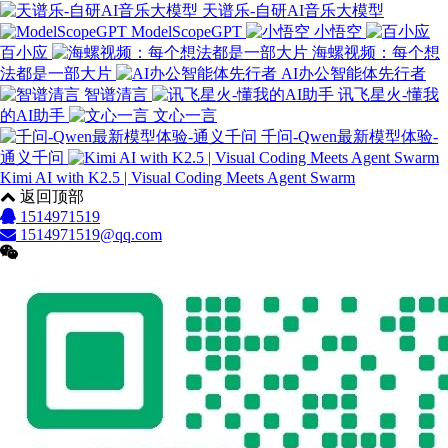
天谱乐-自研AI音乐大模型
ModelScopeGPT
小悟空
百小应
海螺视频：每个想
法都是一部大片
AI办公智能体先行者
智谱清言
讯飞星火-懂我
的AI助手
文心一言
千问-Qwen最新模型体验-
通义千问
Kimi AI with K2.5 | Visual Coding Meets Agent Swarm
返回顶部
1514971519
1514971519@qq.com