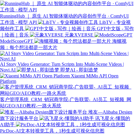
RunningHub ｜ 原生 AI 智能体驱动的内容创作平台 · ComfyUI
工作流 · 模型 API
LibTV - 专业视
频创作工具
GPT中文版 - 写作
｜绘画｜音乐
元象XVERSE
ModelScopeGPT
海螺视
频：每个想法都是一部大片
AI Story Video Generator: Turn Scripts Into Multi-Scene Videos |
Novi AI
即梦AI - 即刻造梦
Xiaomi MiMo API Open
Platform
客户管理系统_CRM_销冠商学院-广告联盟-_AI员工_短视频_网
站GEO/AEO教程-一路火系统
堆友—Alibaba Design
旗下设计服务平台
讯飞星火-懂我的
AI助手
PicDoc-AI文本转视觉工具，1秒生成可视化信息图