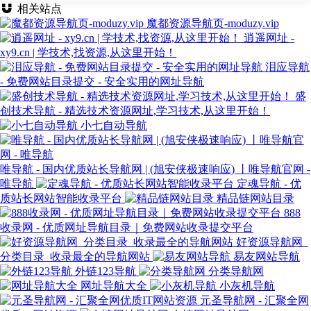
相关站点
魔都资源导航页-moduzy.vip
逍遥网址 -
xy9.cn | 学技术,找资源,从这里开始！
泪应导航
- 免费网站目录提交 - 安全实用的网址导航
盛
创技术导航 - 精选技术资源网址,学习技术,从这里开始！
小七自动导航
唯导航 - 国内优质站长导航网 | (旭安侠极速响应) 丨唯导航官网 -
唯导航
定魂导航 - 优
质站长网站智能收录平台
精品链网站目录
888
收录网 - 优质网址导航目录｜免费网站收录提交平台
好资源导航网_
分类目录_收录最全的导航网站
易友网站导航
外链123导航
分类导航网
网址导航大全
小灰机导航
元圣导航网 - 汇聚全网