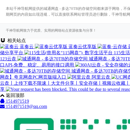
本站千神导航网提供的城通网盘 - 多达70TB的存储空间都来源于网络，
期网页的内容如出现违规，可以直接联系网站管理员进行删除，千神导航
千神导航网致力于优质、实用的网络站点资源收集与分享！
相关站点
蓝奏云
蓝奏云优享版
储分享平台
115生
123云盘
城通网盘 - 多达70
口API-免费、稳定、易用的接口调用
城通网盘 - 多达70TB的存储
网盘】夸克网盘PC网页版端入口
阿里云盘
云盘丨上传下载不限速丨大文件分享丨安全存储丨视频云收藏丨
享
返回顶部
1514971519
1514971519@qq.com