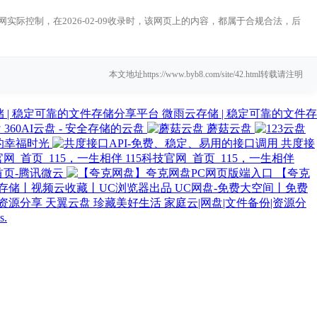
际控制，在2026-02-09收录时，该网页上的内容，都属于合规合法，后
本文地址https://www.byb8.com/site/42.html转载请注明
微雨云存储 | 稳定可靠的文件存
360AI云盘 - 安全存储的云盘
蘑菇云盘
您的幸福时光
共度接
115科技官网_首页_115，一生相伴
首页-腾讯微云
【夸克
UC网盘-免费大空间丨免费
天翼云盘 珍藏美好生活 家庭云|网盘|文件备份|资源分
s.