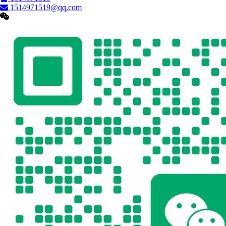
1514971519@qq.com