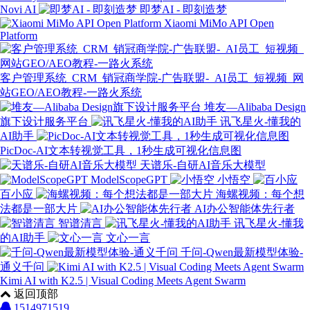
Novi AI
即梦AI - 即刻造梦
Xiaomi MiMo API Open
Platform
客户管理系统_CRM_销冠商学院-广告联盟-_AI员工_短视频_网
站GEO/AEO教程-一路火系统
堆友—Alibaba Design
旗下设计服务平台
讯飞星火-懂我的
AI助手
PicDoc-AI文本转视觉工具，1秒生成可视化信息图
天谱乐-自研AI音乐大模型
ModelScopeGPT
小悟空
百小应
海螺视频：每个想
法都是一部大片
AI办公智能体先行者
智谱清言
讯飞星火-懂我
的AI助手
文心一言
千问-Qwen最新模型体验-
通义千问
Kimi AI with K2.5 | Visual Coding Meets Agent Swarm
返回顶部
1514971519