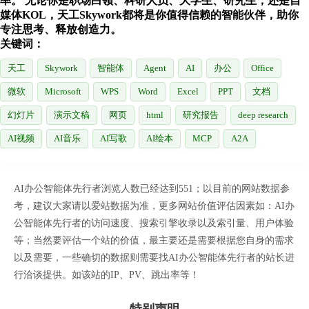
率。 无论你是职场白领、科研人员、大学生、研究生，还是自
媒体KOL，天工Skywork都将是你值得信赖的智能伙伴，助你
专注思考、释放创造力。
关键词：
天工
Skywork
智能体
Agent
AI
办公
Office
微软
Microsoft
WPS
Word
Excel
PPT
文档
幻灯片
演示文稿
网页
html
研究报告
deep research
AI视频
AI音乐
AI写歌
AI绘本
MCP
A2A
AI办公智能体先行者浏览人数已经达到551；以目前的网站数据参
考，建议大家请以爱站数据为准，更多网站价值评估因素如：AI办
公智能体先行者的访问速度、搜索引擎收录以及索引量、用户体验
等；当然要评估一个站的价值，最主要还是需要根据您自身的需求
以及需要，一些确切的数据则需要找AI办公智能体先行者的站长进
行洽谈提供。如该站的IP、PV、跳出率等！