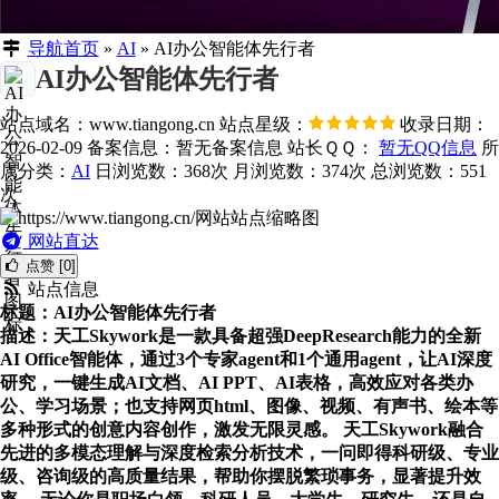
导航首页
»
AI
»
AI办公智能体先行者
AI办公智能体先行者
站点域名：www.tiangong.cn
站点星级：
收录日期：
2026-02-09
备案信息：
暂无备案信息
站长ＱＱ：
暂无QQ信息
所
属分类：
AI
日浏览数：368次
月浏览数：374次
总浏览数：551
次
网站直达
点赞 [0]
站点信息
标题：AI办公智能体先行者
描述：天工Skywork是一款具备超强DeepResearch能力的全新
AI Office智能体，通过3个专家agent和1个通用agent，让AI深度
研究，一键生成AI文档、AI PPT、AI表格，高效应对各类办
公、学习场景；也支持网页html、图像、视频、有声书、绘本等
多种形式的创意内容创作，激发无限灵感。 天工Skywork融合
先进的多模态理解与深度检索分析技术，一问即得科研级、专业
级、咨询级的高质量结果，帮助你摆脱繁琐事务，显著提升效