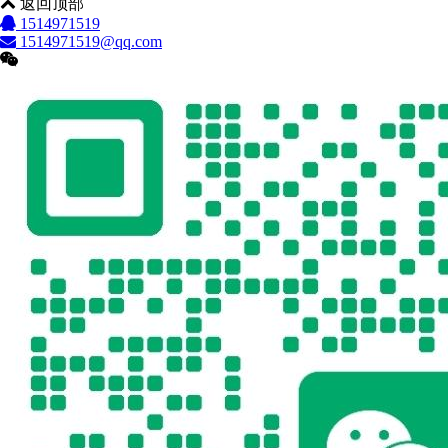
返回顶部
1514971519
1514971519@qq.com