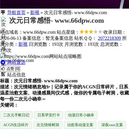
导航首页
»
影视
»
次元日常感悟- www.66dpw.com
次元日常感悟- www.66dpw.com
站点域名：www.66dpw.com
站点星级：
收录日期：
2026-06-13
备案信息：
暂无备案信息
站长ＱＱ：
2072218309
所
属分类：
影视
日浏览数：193次
月浏览数：193次
总浏览数：
193次
网站直达
点赞 [0]
站点信息
标题：次元日常感悟- www.66dpw.com
描述：次元情绪栖息地✨｜记录属于你的ACGN日常碎片，日系
温柔治愈文案、动漫感晨间仪式感，做你的专属电子树洞，收藏
每一份二次元小确幸～
关键词：
二次元手帐日记
日系早安打卡
动漫日常小确幸
ACGN生活碎片
次元情绪树洞
治愈系动漫文案
深夜emo文案