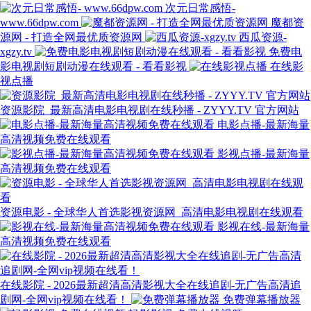
次元日常感悟-
www.66dpw.com
魔都资
源网 - 打造全网最优质资源网
西瓜资源-
xgzy.tv
免费电
影电视剧短剧动漫在线观看 - 看看影视
在线影
视点播
资源影院_最新高清电影电视剧在线秒播 - ZYYY.TV 官方网站
电影点播-最新海量
高清视频免费在线观看
影视点播-最新海量
高清视频免费在线观看
资源电影 - 全球华人首选影视资源网_高清电影电视剧在线观看
影视在线-最新海量
高清视频免费在线观看
在线影院 - 2026最新超清高清影视大全在线追剧-无广告高清追
剧网-全网vip视频在线看！
免费弹幕播放器