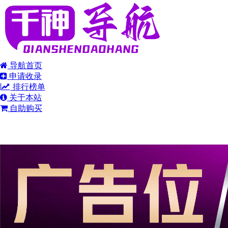
导航首页
申请收录
排行榜单
关于本站
自助购买