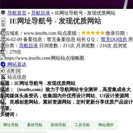
导航首页
»
导航目录
»
IE网址导航号 - 发现优质网站
IE网址导航号 - 发现优质网站
站点域名：www.iesofts.com
站点星级：
收录日期：
2026-02-09
备案信息：
暂无备案信息
站长ＱＱ：
暂无QQ信息
所
属分类：
导航目录
日浏览数：211次
月浏览数：216次
总浏览
数：279次
网站直达
点赞 [0]
站点信息
标题：IE网址导航号 - 发现优质网站
描述：（iesofts.com）致力于导航网站专业测评，高度集成各大
新闻媒体头条资讯，收集国内外优秀设计网站、UI设计资源网
站、灵感创意网站、素材资源网站，定时更新分享优质产品设计
书签。
关键词：
网址导航
素材导航
新闻导航
工具导航
网站测评