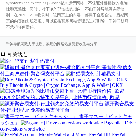
synonyms and examples | Glosbe都来源于网络，不保证外部链接的准确
性和完整性，同时，对于该外部链接的指向，不由千神导航网实际控
制，在2026-02-10收录时，该网页上的内容，都属于合规合法，后期网
页的内容如出现违规，可以直接联系网站管理员进行删除，千神导航网
不承担任何责任。
千神导航网致力于优质、实用的网络站点资源收集与分享！
相关站点
蜗牛码支付
泽御付-微信支
付宝商户进件·聚合码支付平台
胖猫易支付
Buy Bitcoin & Crypto | Crypto Exchange, App & Wallet | OKX
OKX全球领先的比特币交易平台 | 比特币行情价格 | 欧易
源开聚合易支
付-行业领先的免签约易支付平台
電子マネー「ビットキャ
ッシュ」
Pagsmile | Drive
conversions worldwide
PayPal