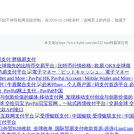
千神导航网实际控制，在2026-02-10收录时，该网页上的内容，都属于
本文地址https://www.byb8.com/site/222.html转载请注明
胖猫易支付
OKX全球领
约易支付平台
電子マネー
PayPal Account | Mobile Wallet and More |
 | 牛盾聚合支付
必
yPal网上支付 - PayPal中国
移动支付网_发现移动支付创业与创新价值的
PayPal贝宝官网，一站式跨境收付平台 | 交易全球 交
款API接口
|创新互联网支付平台
受理银联支付 | 中国
支付平台
贸B2B收款_全球收单_国际贸易支付收款首选-连连(LianLian