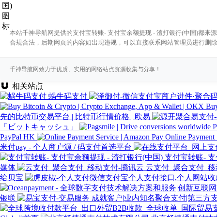
本站千神导航网提供的支付宝转账- 支付宝余额提现 - 渣打银行(中国)都
合规合法，后期网页的内容如出现违规，可以直接联系网站管理员进行删
千神导航网致力于优质、实用的网络站点资源收集与分享！
相关站点
蜗牛码支付
Buy
先的比特币交易平台 | 比特币行情价格 | 欧易
「ビットキャッシュ」
P
PayPal HK
Online Payment 
米付pay - 个人商户源 / 码支付首选平台
支付宝转账- 支
媒体
云支付_聚合支付_移
给贝宝
银联