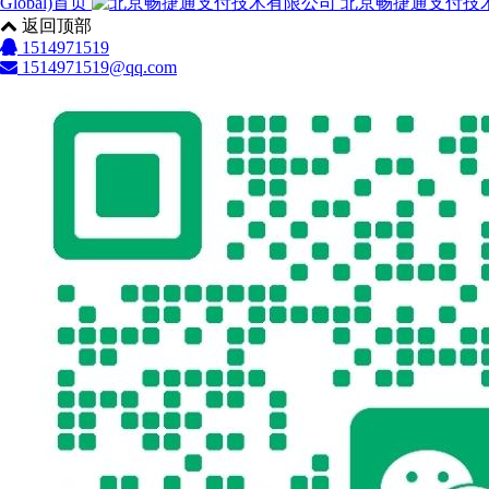
Global)首页
北京畅捷通支付技
返回顶部
1514971519
1514971519@qq.com