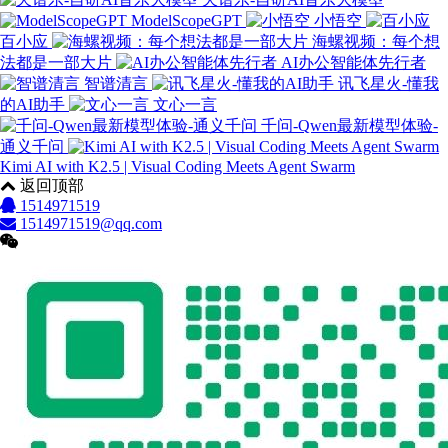
ModelScopeGPT
小悟空
百小应
海螺视频：每个想
法都是一部大片
AI办公智能体先行者
智谱清言
讯飞星火-懂我
的AI助手
文心一言
千问-Qwen最新模型体验-
通义千问
Kimi AI with K2.5 | Visual Coding Meets Agent Swarm
返回顶部
1514971519
1514971519@qq.com