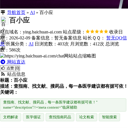
导航首页
»
AI
»
百小应
百小应
站点域名：ying.baichuan-ai.com
站点星级：
收录日
期：2026-02-09
备案信息：
暂无备案信息
站长ＱＱ：
暂无QQ信
息
所属分类：
AI
日浏览数：403次
月浏览数：412次
总浏览
数：586次
网站直达
点赞 [0]
站点信息
标题：百小应
描述：查指南、找文献、搜药品，每一条医学建议都有据可依！
关键词：
查指南、找文献、搜药品，每一条医学建议都有据可依！"
name="description"/><meta content="临床辅助
文档解读
医学循证
查找指南药品
论文检索
智能搜索