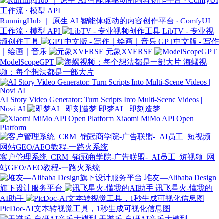
RunningHub ｜ 原生 AI 智能体驱动的内容创作平台 · ComfyUI
工作流 · 模型 API
LibTV - 专业视
频创作工具
GPT中文版 - 写作
｜绘画｜音乐
元象XVERSE
ModelScopeGPT
海螺视
频：每个想法都是一部大片
AI Story Video Generator: Turn Scripts Into Multi-Scene Videos |
Novi AI
即梦AI - 即刻造梦
Xiaomi MiMo API Open
Platform
客户管理系统_CRM_销冠商学院-广告联盟-_AI员工_短视频_网
站GEO/AEO教程-一路火系统
堆友—Alibaba Design
旗下设计服务平台
讯飞星火-懂我的
AI助手
PicDoc-AI文本转视觉工具，1秒生成可视化信息图
天谱乐-自研AI音乐大模型