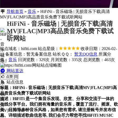
导航首页
»
音乐
»
HiFiNi - 音乐磁场 | 无损音乐下载|高清
MV|FLAC|MP3高品质音乐免费下载试听网站
HiFiNi - 音乐磁场 | 无损音乐下载|高清
MV|FLAC|MP3高品质音乐免费下载试
听网站
站点域名：hifiti.com
站点星级：
收录日期：2026-02-
13
备案信息：
暂无备案信息
站长ＱＱ：
暂无QQ信息
所属分
类：
音乐
日浏览数：329次
月浏览数：335次
总浏览数：463次
网站直达
点赞 [0]
站点信息
标题：HiFiNi - 音乐磁场 | 无损音乐下载|高清MV|FLAC|MP3高
品质音乐免费下载试听网站
描述：HiFiTi 是一个集音乐发现、欣赏、分享和交流于一体的
在线分享平台。我们拥有海量的音乐库，覆盖了流行、摇滚、欧
美、日韩等多种音乐风格，如果您有需求, 请注册账号并发布信
息、详细描述歌曲信息等, 我们会尽力帮您寻找HiFiTi MUSIC