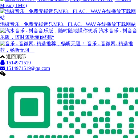
Music (TME)
泡椒音乐 - 免费无损音乐MP3、FLAC、WAV在线播放下载网站
汽水音乐 - 抖音音
乐版，随时随地懂你想听
音乐 - 音微网- 精选推
荐，畅听无阻！
返回顶部
1514971519
1514971519@qq.com