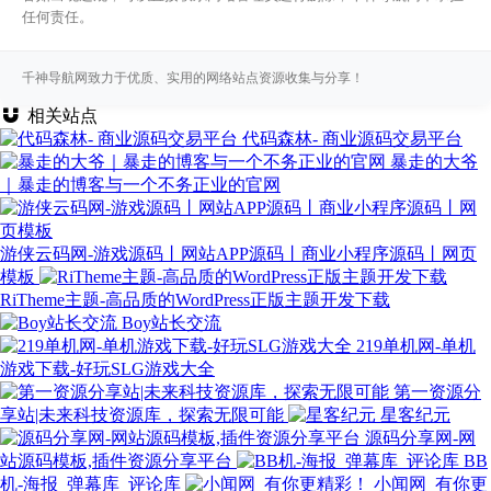
任何责任。
千神导航网致力于优质、实用的网络站点资源收集与分享！
相关站点
代码森林- 商业源码交易平台
暴走的大爷
｜暴走的博客与一个不务正业的官网
游侠云码网-游戏源码丨网站APP源码丨商业小程序源码丨网页
模板
RiTheme主题-高品质的WordPress正版主题开发下载
Boy站长交流
219单机网-单机
游戏下载-好玩SLG游戏大全
第一资源分
享站|未来科技资源库，探索无限可能
星客纪元
源码分享网-网
站源码模板,插件资源分享平台
BB
机-海报_弹幕库_评论库
小闻网_有你更