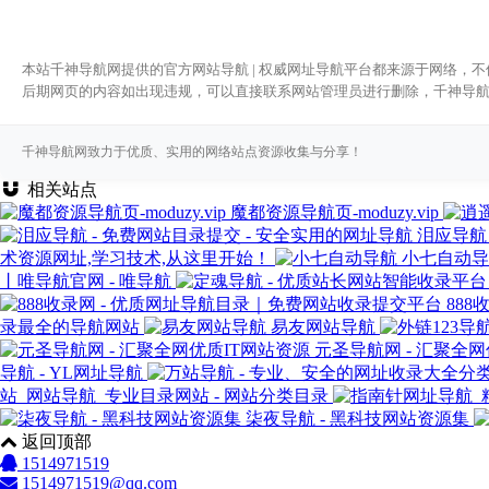
本站千神导航网提供的官方网站导航 | 权威网址导航平台都来源于网络，不
后期网页的内容如出现违规，可以直接联系网站管理员进行删除，千神导
千神导航网致力于优质、实用的网络站点资源收集与分享！
相关站点
魔都资源导航页-moduzy.vip
泪应导航
术资源网址,学习技术,从这里开始！
小七自动导
丨唯导航官网 - 唯导航
88
录最全的导航网站
易友网站导航
元圣导航网 - 汇聚全
导航 - YL网址导航
站_网站导航_专业目录网站 - 网站分类目录
柒夜导航 - 黑科技网站资源集
返回顶部
1514971519
1514971519@qq.com