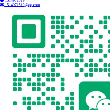
1514971519
1514971519@qq.com