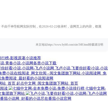
千神导航网实际控制，在2026-02-22收录时，该网页上的内容，都属
本文地址https://www.byb8.com/site/348.html转载请注明
排行榜-影视原著小说推荐
小说,青春小说,小说网各类小说下载
飞卢小说,飞要你好看|小说,小说
小说阅读网_免
说免费阅读_最好看的小说阅读网
起点中文网_阅文集团旗下网站_首页
费阅读
七猫中文网-
阅文集团旗下网站
,番茄小说网_好看的小说尽在番茄小说官网