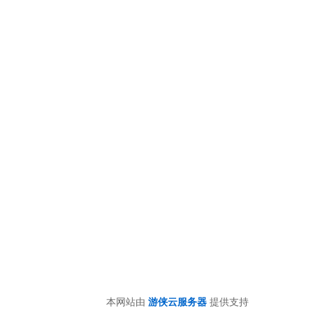
本网站由
游侠云服务器
提供支持