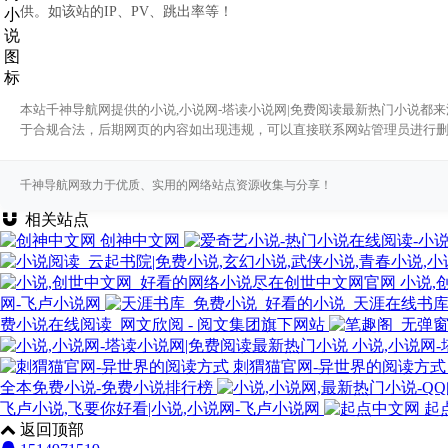
供。如该站的IP、PV、跳出率等！
本站千神导航网提供的小说,小说网-塔读小说网|免费阅读最新热门小说都来
于合规合法，后期网页的内容如出现违规，可以直接联系网站管理员进行
千神导航网致力于优质、实用的网络站点资源收集与分享！
相关站点
创神中文网
小说,
网-飞卢小说网
费小说在线阅读_网文欣阅 - 阅文集团旗下网站
小说,小说网
刺猬猫官网-异世界的阅读方式
全本免费小说-免费小说排行榜
飞卢小说,飞要你好看|小说,小说网-飞卢小说网
起
返回顶部