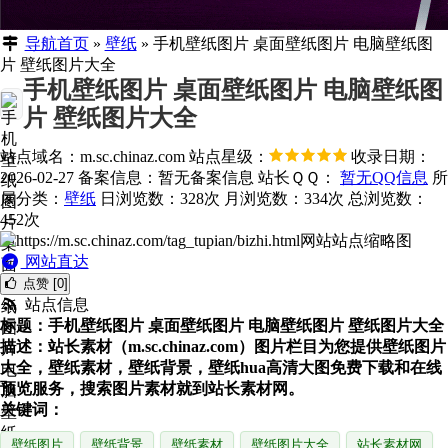
导航首页
»
壁纸
»
手机壁纸图片 桌面壁纸图片 电脑壁纸图
片 壁纸图片大全
手机壁纸图片 桌面壁纸图片 电脑壁纸图
片 壁纸图片大全
站点域名：m.sc.chinaz.com
站点星级：
收录日期：
2026-02-27
备案信息：
暂无备案信息
站长ＱＱ：
暂无QQ信息
所
属分类：
壁纸
日浏览数：328次
月浏览数：334次
总浏览数：
452次
网站直达
点赞 [0]
站点信息
标题：手机壁纸图片 桌面壁纸图片 电脑壁纸图片 壁纸图片大全
描述：站长素材（m.sc.chinaz.com）图片栏目为您提供壁纸图片
大全，壁纸素材，壁纸背景，壁纸hua高清大图免费下载和在线
预览服务，搜索图片素材就到站长素材网。
关键词：
壁纸图片
壁纸背景
壁纸素材
壁纸图片大全
站长素材网