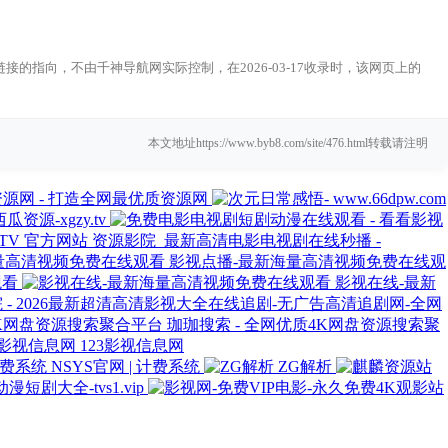
接的指向，不由千神导航网实际控制，在2026-03-17收录时，该网页上的
本文地址https://www.byb8.com/site/476.html转载请注明
源网 - 打造全网最优质资源网
西瓜资源-xgzy.tv
资源影院_最新高清电影电视剧在线秒播 -
影视点播-最新海量高清视频免费在线观
观看
影视在线-最新
 - 2026最新超清高清影视大全在线追剧-无广告高清追剧网-全网
珈珈搜索 - 全网优质4K网盘资源搜索聚
123影视信息网
NSYS官网 | 计费系统
ZG解析
剧大全-tvs1.vip