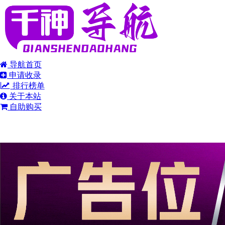
导航首页
申请收录
排行榜单
关于本站
自助购买