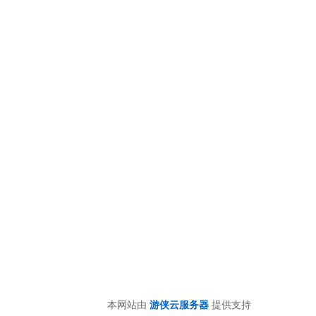
本网站由
游侠云服务器
提供支持