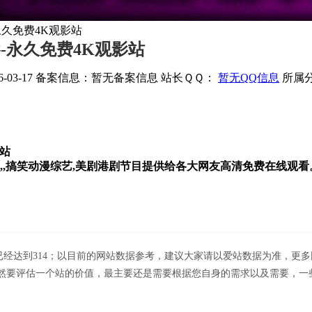
-永久免费4K观影站
影-永久免费4K观影站
03-17
备案信息：
暂无备案信息
站长ＱＱ：
暂无QQ信息
所属
影站
剧,,搞笑动漫综艺,美剧港剧节目提供给各大网友高清免费在线观看
人数已经达到314；以目前的网站数据参考，建议大家请以爱站数据为准，更多网
要评估一个站的价值，最主要还是需要根据您自身的需求以及需要，一些确切