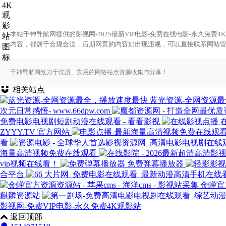
本站千神导航网提供的影视网-2025最新VIP电影-免费在线电影-永久免
内容，都属于合规合法，后期网页的内容如出现违规，可以直接联系网站
千神导航网致力于优质、实用的网络站点资源收集与分享！
相关站点
蓝光资源-全网资源
次元日常感悟- www.66dpw.com
免费电影电视剧短剧动漫在线观看 - 看看影视
ZYYY.TV 官方网站
看
海量高清视频免费在线观看
vip视频在线看！
免费弹幕播放器
合平台
金蝉官方
麒麟资源站
影视网-免费VIP电影-永久免费4K观影站
返回顶部