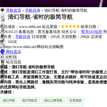
导航首页
»
导航目录
»
清幻导航-省时的极简导航
清幻导航-省时的极简导航
站点域名：www.shhh.net
站点星级：
收录日期：
2026-03-23
备案信息：
暂无备案信息
站长ＱＱ：
暂无QQ信息
所
属分类：
导航目录
日浏览数：295次
月浏览数：298次
总浏览
数：343次
网站直达
点赞 [0]
站点信息
标题：清幻导航-省时的极简导航
描述：清幻导航是清幻工作室打造、主打“帮你省时间”的极简上
网导航工具，界面清爽无冗余。无需多步跳转，即可快速直达目
标内容，简化上网路径，兼顾实用功能与纯净体验，是高效便捷
的优质网站导航选择。
关键词：
清幻导航
清幻导航页
清幻上网导航
百度搜索