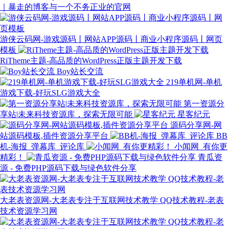
｜暴走的博客与一个不务正业的官网
游侠云码网-游戏源码丨网站APP源码丨商业小程序源码丨网页
模板
RiTheme主题-高品质的WordPress正版主题开发下载
Boy站长交流
219单机网-单机
游戏下载-好玩SLG游戏大全
第一资源分
享站|未来科技资源库，探索无限可能
星客纪元
源码分享网-网
站源码模板,插件资源分享平台
BB
机-海报_弹幕库_评论库
小闻网_有你更
精彩！
青瓜资
源 - 免费PHP源码下载与绿色软件分享
大老表资源网-大老表专注于互联网技术教学 QQ技术教程-老表
技术资源学习网