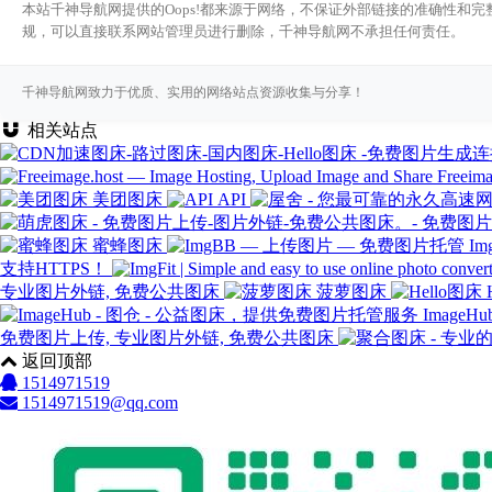
本站千神导航网提供的Oops!都来源于网络，不保证外部链接的准确性和完
规，可以直接联系网站管理员进行删除，千神导航网不承担任何责任。
千神导航网致力于优质、实用的网络站点资源收集与分享！
相关站点
Freeima
美团图床
API
蜜蜂图床
I
支持HTTPS！
专业图片外链, 免费公共图床
菠萝图床
Image
免费图片上传, 专业图片外链, 免费公共图床
返回顶部
1514971519
1514971519@qq.com