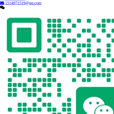
1514971519@qq.com