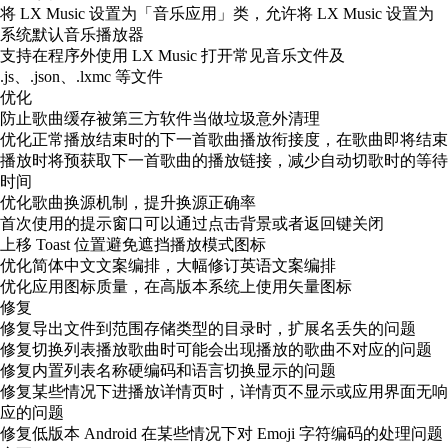
将 LX Music 设置为「音乐应用」类，允许将 LX Music 设置为
系统默认音乐播放器
支持在程序外使用 LX Music 打开常见音乐文件及
.js、.json、.lxmc 等文件
优化
防止歌曲缓存被第三方软件当做垃圾意外清理
优化正常播放结束时的下一首歌曲播放衔接度，在歌曲即将结束
播放时将预获取下一首歌曲的播放链接，减少自动切歌时的等待
时间
优化歌曲换源机制，提升换源正确率
首次使用的提示窗口可以通过点击背景或者返回键关闭
上移 Toast 位置避免遮挡播放模式图标
优化简体中文文案编排，大幅修订英语文案编排
优化应用图标质量，在高版本系统上使用矢量图标
修复
修复导出文件到范围存储类型的目录时，扩展名丢失的问题
修复切换列表播放歌曲时可能会出现播放的歌曲不对应的问题
修复内置列表名称硬编码和语言切换显示的问题
修复某些情况下进播放详情页时，详情页不显示或应用界面无响
应的问题
修复低版本 Android 在某些情况下对 Emoji 字符编码的处理问题