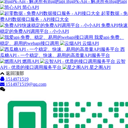
BugPk-Api - 解决所有Bug的api
简心API
起零数据 - 免
费API数据接口服务 - API接口大全
免费API|快速
稳定的免费API调用平台 - 小小API
我爱api-免费、
稳定、易用的webapi接口调用
云烟API
西
瓜糖API - 一个稳定、快速、易用的高质量API服务平台
燃雨API
云智
API - 优质的接口调用服务平台
星之阁API
返回顶部
1514971519
1514971519@qq.com