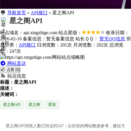
导航首页
»
API接口
»
星之阁API
星之阁API
站点域名：api.xingzhige.com
站点星级：
收录日期：
2026-02-10
备案信息：
暂无备案信息
站长ＱＱ：
暂无QQ信息
所
属分类：
API接口
日浏览数：201次
月浏览数：202次
总浏览
数：247次
网站直达
点赞 [0]
站点信息
标题：星之阁API
描述：
关键词：
星之阁API
星之阁
星语
星之阁API浏览人数已经达到247；以目前的网站数据参考，建议大