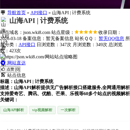
导航首页
»
API接口
»
山海API | 计费系统
山海API | 计费系统
站点域名：json.wki8.com
站点星级：
收录日期：
2026-03-18
备案信息：
暂无备案信息
站长ＱＱ：
暂无QQ信息
所
属分类：
API接口
日浏览数：347次
月浏览数：349次
总浏览
数：423次
网站直达
点赞 [0]
站点信息
标题：山海API | 计费系统
描述：山海API解析提供无广告解析接口搭建服务,全网通用解析
支持爱奇艺、腾讯、优酷、芒果、乐视等60多个站点的视频解析
关键词：
山海API解析
vip视频解析
一次解析