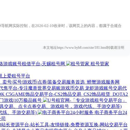
网实际控制，在2026-02-10收录时，该网页上的内容，都属于合规合
本文地址https://www.byb8.com/site/181.html转载请注明
络游戏账号租借平台-天赐租号网
租号管家
就上爱租号平台
卖号|买号|游戏币|点券|装备交易服务首选_螃蟹游戏服务网
龙虾游戏账号交易代
C5GAME饰品交易平台-CS2饰品交易_CS2饰品租赁_DOTA2
门游戏|10万极品账号
代练、手游交易等)
电子商务平台24
公司