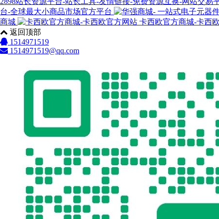
2898站长资源平台-站长工具-友情链接-免费资源互换-网站交易
台-全球最大小商品市场官方平台
商城
卡西欧官方商城-卡西
返回顶部
1514971519
1514971519@qq.com