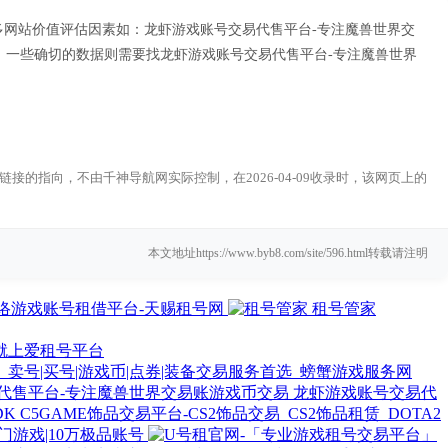
多网站价值评估因素如：龙虾游戏账号交易代售平台-专注魔兽世界交
一些确切的数据则需要找龙虾游戏账号交易代售平台-专注魔兽世界
指向，不由千神导航网实际控制，在2026-04-09收录时，该网页上的
本文地址https://www.byb8.com/site/596.html转载请注明
络游戏账号租借平台-天赐租号网
租号管家
就上爱租号平台
卖号|买号|游戏币|点券|装备交易服务首选_螃蟹游戏服务网
龙虾游戏账号交易代
C5GAME饰品交易平台-CS2饰品交易_CS2饰品租赁_DOTA2
门游戏|10万极品账号