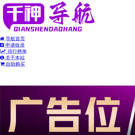
导航首页
申请收录
排行榜单
关于本站
自助购买