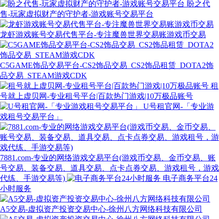
盼之代
售-玩家虚拟财产的守护者-游戏账号交易平台
龙虾游戏账号交易代售平台-专注魔兽世界交易账游戏币交易
C5GAME饰品交易平台-CS2饰品交易_CS2饰品租赁_DOTA2饰
品交易_STEAM游戏CDK
租
号就上虚贝网-专业租号平台|百款热门游戏|10万极品账号
U号租官网-「专业游
戏租号交易平台」
7881.com-专业的网络游戏交易平台(游戏币交易、金币交易、账
号交易、装备交易、道具交易、点卡点券交易、游戏租号，游戏
代练、手游交易等)
电子商务平台24
小时服务
A5交易-虚拟资产投资交易中心-徐州八方网络科技有限公司