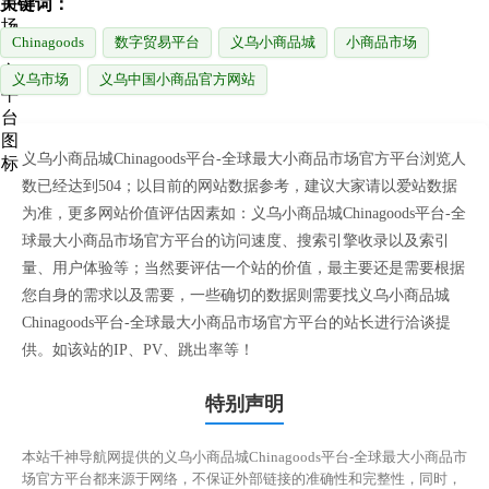
关键词：
Chinagoods
数字贸易平台
义乌小商品城
小商品市场
义乌市场
义乌中国小商品官方网站
义乌小商品城Chinagoods平台-全球最大小商品市场官方平台浏览人
数已经达到504；以目前的网站数据参考，建议大家请以爱站数据
为准，更多网站价值评估因素如：义乌小商品城Chinagoods平台-全
球最大小商品市场官方平台的访问速度、搜索引擎收录以及索引
量、用户体验等；当然要评估一个站的价值，最主要还是需要根据
您自身的需求以及需要，一些确切的数据则需要找义乌小商品城
Chinagoods平台-全球最大小商品市场官方平台的站长进行洽谈提
供。如该站的IP、PV、跳出率等！
特别声明
本站千神导航网提供的义乌小商品城Chinagoods平台-全球最大小商品市
场官方平台都来源于网络，不保证外部链接的准确性和完整性，同时，