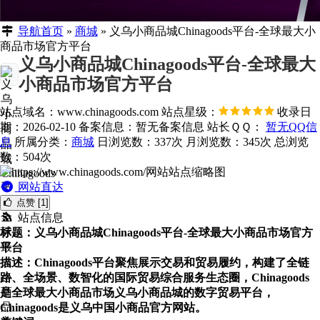
导航首页
»
商城
»
义乌小商品城Chinagoods平台-全球最大小
商品市场官方平台
义乌小商品城Chinagoods平台-全球最大
小商品市场官方平台
站点域名：www.chinagoods.com
站点星级：
收录日
期：2026-02-10
备案信息：
暂无备案信息
站长ＱＱ：
暂无QQ信
息
所属分类：
商城
日浏览数：337次
月浏览数：345次
总浏览
数：504次
网站直达
点赞 [1]
站点信息
标题：义乌小商品城Chinagoods平台-全球最大小商品市场官方
平台
描述：Chinagoods平台聚焦展示交易和贸易履约，构建了全链
路、全场景、数智化的国际贸易综合服务生态圈，Chinagoods
是全球最大小商品市场义乌小商品城的数字贸易平台，
Chinagoods是义乌中国小商品官方网站。