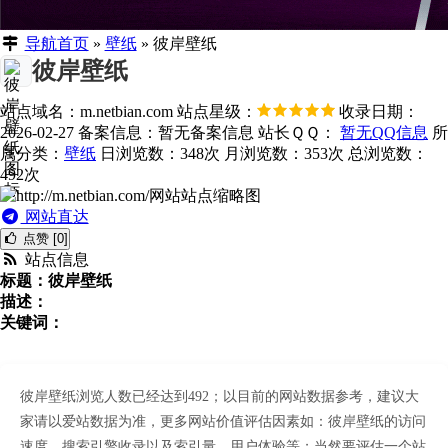
导航首页
»
壁纸
»
彼岸壁纸
彼岸壁纸
站点域名：m.netbian.com
站点星级：
收录日期：
2026-02-27
备案信息：
暂无备案信息
站长ＱＱ：
暂无QQ信息
所
属分类：
壁纸
日浏览数：348次
月浏览数：353次
总浏览数：
492次
网站直达
点赞 [0]
站点信息
标题：彼岸壁纸
描述：
关键词：
彼岸壁纸浏览人数已经达到492；以目前的网站数据参考，建议大
家请以爱站数据为准，更多网站价值评估因素如：彼岸壁纸的访问
速度、搜索引擎收录以及索引量、用户体验等；当然要评估一个站