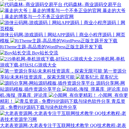
代码森林- 商业源码交易平台
暴走的大爷
｜暴走的博客与一个不务正业的官网
游侠云码网-游戏源码丨网站APP源码丨商业小程序源码丨网页
模板
RiTheme主题-高品质的WordPress正版主题开发下载
Boy站长交流
219单机网-单机
游戏下载-好玩SLG游戏大全
第一资源分
享站|未来科技资源库，探索无限可能
星客纪元
源码分享网-网
站源码模板,插件资源分享平台
BB
机-海报_弹幕库_评论库
小闻网_有你更
精彩！
青瓜资
源 - 免费PHP源码下载与绿色软件分享
大老表资源网-大老表专注于互联网技术教学 QQ技术教程-老表