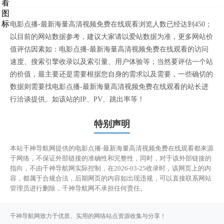
电影点播-最新海量高清视频免费在线观看浏览人数已经达到450；
以目前的网站数据参考，建议大家请以爱站数据为准，更多网站价
值评估因素如：电影点播-最新海量高清视频免费在线观看的访问
速度、搜索引擎收录以及索引量、用户体验等；当然要评估一个站
的价值，最主要还是需要根据您自身的需求以及需要，一些确切的
数据则需要找电影点播-最新海量高清视频免费在线观看的站长进
行洽谈提供。如该站的IP、PV、跳出率等！
特别声明
本站千神导航网提供的电影点播-最新海量高清视频免费在线观看都来源
于网络，不保证外部链接的准确性和完整性，同时，对于该外部链接的
指向，不由千神导航网实际控制，在2026-03-25收录时，该网页上的内
容，都属于合规合法，后期网页的内容如出现违规，可以直接联系网站
管理员进行删除，千神导航网不承担任何责任。
千神导航网致力于优质、实用的网络站点资源收集与分享！