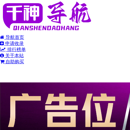
导航首页
申请收录
排行榜单
关于本站
自助购买