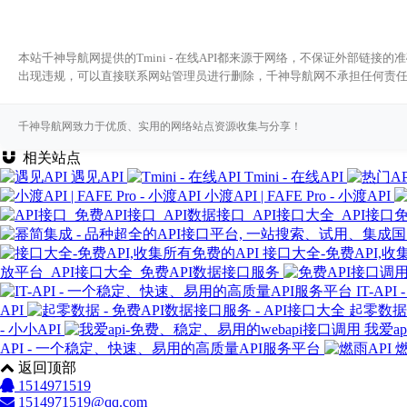
本站千神导航网提供的Tmini - 在线API都来源于网络，不保证外部链
出现违规，可以直接联系网站管理员进行删除，千神导航网不承担任何责
千神导航网致力于优质、实用的网络站点资源收集与分享！
相关站点
遇见API
Tmini - 在线API
小渡API | FAFE Pro - 小渡API
接口大全-免费API,收
放平台_API接口大全_免费API数据接口服务
IT-A
API
起零数据 
- 小小API
我爱a
API - 一个稳定、快速、易用的高质量API服务平台
燃
返回顶部
1514971519
1514971519@qq.com