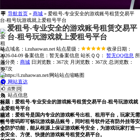
导航首页
»
商城
»
爱租号-专业安全的游戏账号租赁交易平
台-租号玩游戏就上爱租号平台
爱租号-专业安全的游戏账号租赁交易平
台-租号玩游戏就上爱租号平台
站点域名：i.zuhaowan.net
站点星级：
收录日期：
2026-04-09
备案信息：
暂无备案信息
站长ＱＱ：
暂无QQ信息
所
属分类：
商城
日浏览数：367次
月浏览数：367次
总浏览数：
367次
网站直达
点赞 [0]
站点信息
标题：爱租号-专业安全的游戏账号租赁交易平台-租号玩游戏就
上爱租号平台
描述：爱租号是国内专业的游戏帐号出租、租用平台，玩家无需
帐号密码即可畅玩游戏极品账号，同时租号软件还有防外挂等安
全防护功能，能从根源上保证游戏帐号安全，为游戏玩家打造一
个安全、方便、快捷的游戏账号租赁交易平台。