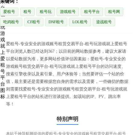
关键词：
爱租号
租号
租号玩
游戏租号
租号平台
租号网
吃鸡租号
CF租号
DNF租号
LOL租号
逆战租号
爱租号-专业安全的游戏账号租赁交易平台-租号玩游戏就上爱租号
平台浏览人数已经达到367；以目前的网站数据参考，建议大家请
以爱站数据为准，更多网站价值评估因素如：爱租号-专业安全的
游戏账号租赁交易平台-租号玩游戏就上爱租号平台的访问速度、
搜索引擎收录以及索引量、用户体验等；当然要评估一个站的价
值，最主要还是需要根据您自身的需求以及需要，一些确切的数据
则需要找爱租号-专业安全的游戏账号租赁交易平台-租号玩游戏就
上爱租号平台的站长进行洽谈提供。如该站的IP、PV、跳出率
等！
特别声明
本站千神导航网提供的爱租号-专业安全的游戏账号租赁交易平台-租号