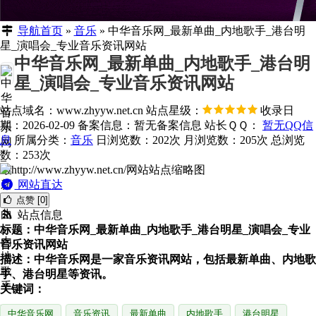
导航首页
»
音乐
»
中华音乐网_最新单曲_内地歌手_港台明
星_演唱会_专业音乐资讯网站
中华音乐网_最新单曲_内地歌手_港台明
星_演唱会_专业音乐资讯网站
站点域名：www.zhyyw.net.cn
站点星级：
收录日
期：2026-02-09
备案信息：
暂无备案信息
站长ＱＱ：
暂无QQ信
息
所属分类：
音乐
日浏览数：202次
月浏览数：205次
总浏览
数：253次
网站直达
点赞 [0]
站点信息
标题：中华音乐网_最新单曲_内地歌手_港台明星_演唱会_专业
音乐资讯网站
描述：中华音乐网是一家音乐资讯网站，包括最新单曲、内地歌
手、港台明星等资讯。
关键词：
中华音乐网
音乐资讯
最新单曲
内地歌手
港台明星