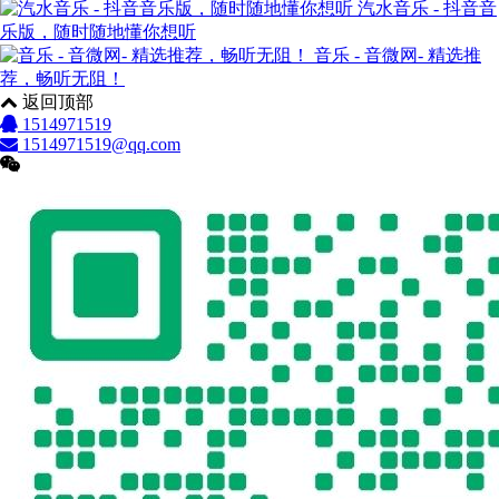
汽水音乐 - 抖音音
乐版，随时随地懂你想听
音乐 - 音微网- 精选推
荐，畅听无阻！
返回顶部
1514971519
1514971519@qq.com