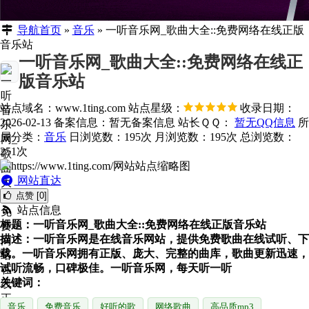
导航首页
»
音乐
»
一听音乐网_歌曲大全::免费网络在线正版
音乐站
一听音乐网_歌曲大全::免费网络在线正
版音乐站
站点域名：www.1ting.com
站点星级：
收录日期：
2026-02-13
备案信息：
暂无备案信息
站长ＱＱ：
暂无QQ信息
所
属分类：
音乐
日浏览数：195次
月浏览数：195次
总浏览数：
251次
网站直达
点赞 [0]
站点信息
标题：一听音乐网_歌曲大全::免费网络在线正版音乐站
描述：一听音乐网是在线音乐网站，提供免费歌曲在线试听、下
载。一听音乐网拥有正版、庞大、完整的曲库，歌曲更新迅速，
试听流畅，口碑极佳。一听音乐网，每天听一听
关键词：
音乐
免费音乐
好听的歌
网络歌曲
高品质mp3