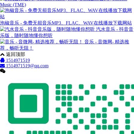
Music (TME)
泡椒音乐 - 免费无损音乐MP3、FLAC、WAV在线播放下载网站
汽水音乐 - 抖音音
乐版，随时随地懂你想听
音乐 - 音微网- 精选推
荐，畅听无阻！
返回顶部
1514971519
1514971519@qq.com