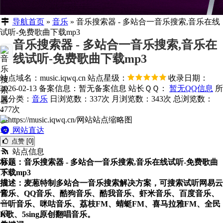
导航首页
»
音乐
»
音乐搜索器 - 多站合一音乐搜索,音乐在线
试听-免费歌曲下载mp3
音乐搜索器 - 多站合一音乐搜索,音乐在
线试听-免费歌曲下载mp3
站点域名：music.iqwq.cn
站点星级：
收录日期：
2026-02-13
备案信息：
暂无备案信息
站长ＱＱ：
暂无QQ信息
所
属分类：
音乐
日浏览数：337次
月浏览数：343次
总浏览数：
477次
网站直达
点赞 [0]
站点信息
标题：音乐搜索器 - 多站合一音乐搜索,音乐在线试听-免费歌曲
下载mp3
描述：麦葱特制多站合一音乐搜索解决方案，可搜索试听网易云
音乐、QQ音乐、酷狗音乐、酷我音乐、虾米音乐、百度音乐、
一听音乐、咪咕音乐、荔枝FM、蜻蜓FM、喜马拉雅FM、全民
K歌、5sing原创翻唱音乐。