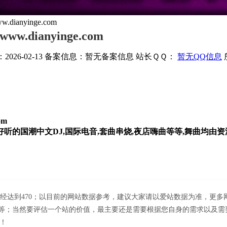
anyinge.com
dianyinge.com
026-02-13
备案信息：
暂无备案信息
站长ＱＱ：
暂无QQ信息
om
听的国潮中文DJ,国际电音,套曲串烧,夜店嗨曲等等,舞曲均由
om浏览人数已经达到470；以目前的网站数据参考，建议大家请以爱站数据为准，
、用户体验等；当然要评估一个站的价值，最主要还是需要根据您自身的需求以及
等！