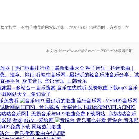
链接的指向，不由千神导航网实际控制，在2026-02-13收录时，该网页上的
本文地址https://www.byb8.com/site/299.html转载请注明
种子音乐｜抖音歌曲｜
听蛙纯音乐网 - 最好听的轻音乐纯音乐分享、试
直播平台_欧美音乐_华语音乐_日韩音乐
音乐
载网站大全 - 集知盒子
乐免费听
HiFiNi - 音乐磁场 | 无损音乐下载|高清MV|FLAC|MP3
【咕咕咕音乐
视|游戏|BGM - 爱给网
音悦台-音乐那
网MP3免费下载,网络热门歌曲
多站合一音乐搜索,歌曲在线试听