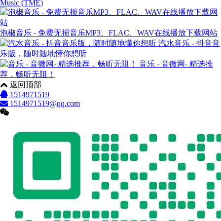
Music (TME)
泡椒音乐 - 免费无损音乐MP3、FLAC、WAV在线播放下载网站
汽水音乐 - 抖音音
乐版，随时随地懂你想听
音乐 - 音微网- 精选推
荐，畅听无阻！
返回顶部
1514971519
1514971519@qq.com