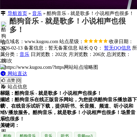
导航首页
»
音乐
»
酷狗音乐 - 就是歌多！小说相声也很多！
酷狗音乐 - 就是歌多！小说相声也很
多！
站点域名：www.kugou.com
站点星级：
收录日期：
2026-02-13
备案信息：
暂无备案信息
站长ＱＱ：
暂无QQ信息
所
属分类：
音乐
日浏览数：202次
月浏览数：206次
总浏览数：
250次
网站直达
点赞 [0]
站点信息
标题：酷狗音乐 - 就是歌多！小说相声也很多！
描述：酷狗音乐在线正版音乐网站，为您提供酷狗音乐播放器下
载 、在线音乐试听下载，提供听书、长音频、频道、听小说和
MV播放服务。酷狗音乐，就是歌多！小说相声也很多！场景音
乐也很多！
关键词：
酷狗
酷狗音乐
音乐
听书
音频mp3