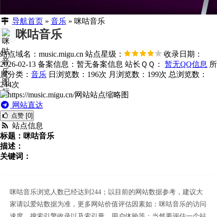
导航首页
»
音乐
»
咪咕音乐
咪咕音乐
站点域名：music.migu.cn
站点星级：
收录日期：
2026-02-13
备案信息：
暂无备案信息
站长ＱＱ：
暂无QQ信息
所
属分类：
音乐
日浏览数：196次
月浏览数：199次
总浏览数：
244次
网站直达
点赞 [0]
站点信息
标题：咪咕音乐
描述：
关键词：
咪咕音乐浏览人数已经达到244；以目前的网站数据参考，建议大
家请以爱站数据为准，更多网站价值评估因素如：咪咕音乐的访问
速度、搜索引擎收录以及索引量、用户体验等；当然要评估一个站