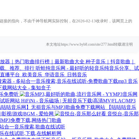
接的指向，不由千神导航网实际控制，在2026-02-13收录时，该网页上的
本文地址https://www.byb8.com/site/277.html转载请注明
种子音乐｜抖音歌曲｜
听蛙纯音乐网 - 最好听的轻音乐纯音乐分享、试
直播平台_欧美音乐_华语音乐_日韩音乐
音乐
载网站大全 - 集知盒子
乐免费听
HiFiNi - 音乐磁场 | 无损音乐下载|高清MV|FLAC|MP3
【咕咕咕音乐
视|游戏|BGM - 爱给网
音悦台-音乐那
网MP3免费下载,网络热门歌曲
多站合一音乐搜索,歌曲在线试听
音乐在线试听,下载,在线解析网