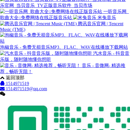
乐官网_当贝音乐_TV正版音乐软件_当贝市场
一听音乐网_
歌曲大全::免费网络在线正版音乐站
米兔音乐
腾讯音乐官网 | Tencent
Music (TME)
泡椒音乐 - 免费无损音乐MP3、FLAC、WAV在线播放下载网站
汽水音乐 - 抖音音
乐版，随时随地懂你想听
音乐 - 音微网- 精选推
荐，畅听无阻！
返回顶部
1514971519
1514971519@qq.com