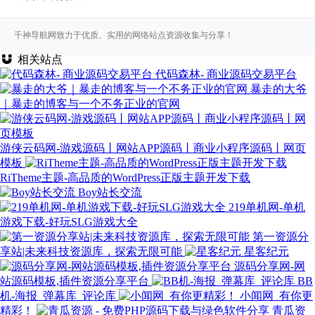
千神导航网致力于优质、实用的网络站点资源收集与分享！
相关站点
代码森林- 商业源码交易平台
暴走的大爷
｜暴走的博客与一个不务正业的官网
游侠云码网-游戏源码丨网站APP源码丨商业小程序源码丨网页
模板
RiTheme主题-高品质的WordPress正版主题开发下载
Boy站长交流
219单机网-单机
游戏下载-好玩SLG游戏大全
第一资源分
享站|未来科技资源库，探索无限可能
星客纪元
源码分享网-网
站源码模板,插件资源分享平台
BB
机-海报_弹幕库_评论库
小闻网_有你更
精彩！
青瓜资