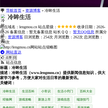
导航首页
»
资源博客
»
冷眸生活
冷眸生活
站点域名：lengmou.cn
站点星级：
收录日期：2026-
02-26
备案信息：
暂无备案信息
站长ＱＱ：
暂无QQ信息
所属分
类：
资源博客
日浏览数：254次
月浏览数：262次
总浏览数：
398次
网站直达
点赞 [0]
站点信息
标题：冷眸生活
描述：冷眸生活（www.lengmou.cn）提供新闻信息知识，供大
家学习参考，方便大家对生活日常的最新资讯。
关键词：
冷眸生活
生活百科
小常识
生活小窍门
百科大全
经验网
游戏攻略
新游上市
游戏信息
端游技巧
角色特征
游戏资讯
游戏测试
页游H5
手游攻略